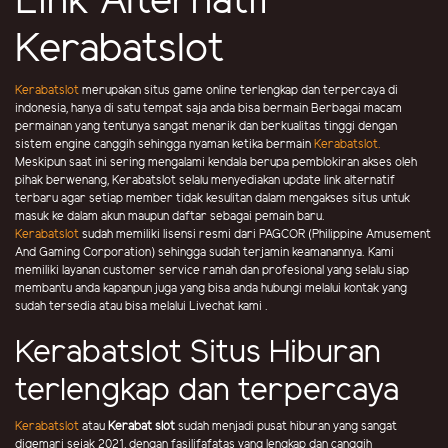
Link Alternatif
Kerabatslot
Kerabatslot
merupakan situs game online terlengkap dan terpercaya di
indonesia, hanya di satu tempat saja anda bisa bermain Berbagai macam
permainan yang tentunya sangat menarik dan berkualitas tinggi dengan
sistem engine canggih sehingga nyaman ketika bermain
Kerabatslot.
Meskipun saat ini sering mengalami kendala berupa pemblokiran akses oleh
pihak berwenang, Kerabatslot selalu menyediakan update link alternatif
terbaru agar setiap member tidak kesulitan dalam mengakses situs untuk
masuk ke dalam akun maupun daftar sebagai pemain baru.
Kerabatslot
sudah memiliki lisensi resmi dari PAGCOR (Philippine Amusement
And Gaming Corporation) sehingga sudah terjamin keamanannya. Kami
memiliki layanan customer service ramah dan profesional yang selalu siap
membantu anda kapanpun juga yang bisa anda hubungi melalui kontak yang
sudah tersedia atau bisa melalui Livechat kami .
Kerabatslot Situs Hiburan
terlengkap dan terpercaya
Kerabatslot
atau
Kerabat slot
sudah menjadi pusat hiburan yang sangat
digemari sejak 2021, dengan fasilifafatas yang lengkap dan canggih