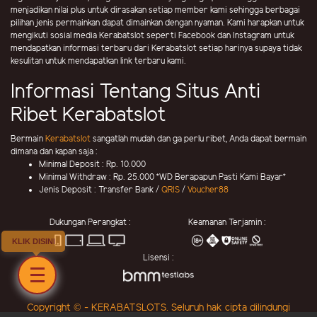
menjadikan nilai plus untuk dirasakan setiap member kami sehingga berbagai
pilihan jenis permainkan dapat dimainkan dengan nyaman. Kami harapkan untuk
mengikuti sosial media Kerabatslot seperti Facebook dan Instagram untuk
mendapatkan informasi terbaru dari Kerabatslot setiap harinya supaya tidak
kesulitan untuk mendapatkan link terbaru kami.
Informasi Tentang Situs Anti
Ribet Kerabatslot
Bermain
Kerabatslot
sangatlah mudah dan ga perlu ribet, Anda dapat bermain
dimana dan kapan saja :
Minimal Deposit : Rp. 10.000
Minimal Withdraw : Rp. 25.000 *WD Berapapun Pasti Kami Bayar*
Jenis Deposit : Transfer Bank /
QRIS
/
Voucher88
Dukungan Perangkat :
Keamanan Terjamin :
KLIK DISINI
Lisensi :
Copyright © - KERABATSLOTS. Seluruh hak cipta dilindungi