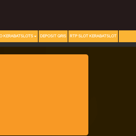
EO KERABATSLOTS
DEPOSIT QRIS
RTP SLOT KERABATSLOT